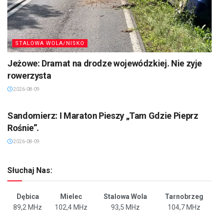
STALOWA WOLA/NISKO
Jeżowe: Dramat na drodze wojewódzkiej. Nie zyje
rowerzysta
2026-08-09
SANDOMIERZ/STASZÓW /OPATÓW
Sandomierz: I Maraton Pieszy „Tam Gdzie Pieprz
Rośnie”.
2026-08-09
Słuchaj Nas:
Dębica
Mielec
Stalowa Wola
Tarnobrzeg
89,2 MHz
102,4 MHz
93,5 MHz
104,7 MHz