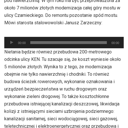
pod nawierzchnią. W tym roku ma być przeprowadzona za
około 7 milionów złotych modernizacja całej góry mostu w
ulicy Czarnieckiego. Do remontu pozostanie spód mostu.
Mówi starosta stalowowolski Janusz Zarzeczny:
Odtwarzacz
plików
00:00
00:00
dźwiękowych
Nietania będzie również przebudowa 200-metrowego
odcinka ulicy KEN. Tu szacuje się, że koszt wyniesie około
5 milionów złotych. Wynika to z tego, że modernizacja
obejmie nie tylko nawierzchnię i chodniki. To również
budowa ścieżek rowerowych, wykonanie oznakowania i
urządzeń bezpieczeństwa w ruchu drogowym oraz
wykonanie zieleni drogowej. To także kosztochłonne
przebudowa istniejącej kanalizacji deszczowej, likwidacja
kolizji z istniejącymi sieciami uzbrojenia podziemnego:
kanalizacji sanitarnej, sieci wodociągowej, sieci gazowej,
teletechnicznej i elektroenergetycznej oraz przebudowa i