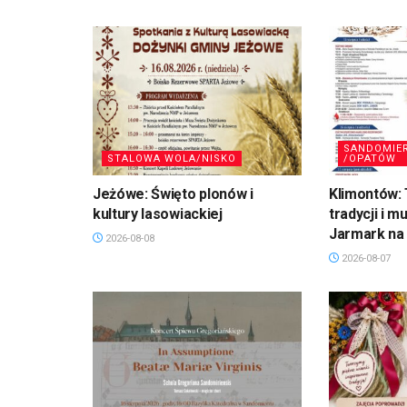
SANDOMIE
STALOWA WOLA/NISKO
/OPATÓW
Jeżówe: Święto plonów i
Klimontów: 
kultury lasowiackiej
tradycji i m
Jarmark na 
2026-08-08
2026-08-07