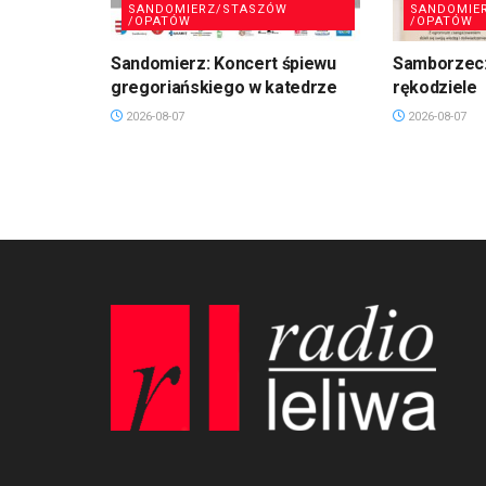
SANDOMIERZ/STASZÓW
SANDOMIE
/OPATÓW
/OPATÓW
Sandomierz: Koncert śpiewu
Samborzec:
gregoriańskiego w katedrze
rękodziele
2026-08-07
2026-08-07