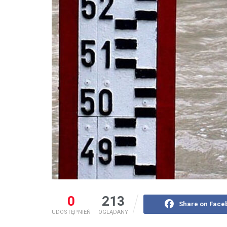
0
213
Share on Face
UDOSTĘPNIEŃ
OGLĄDANY