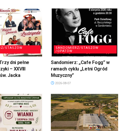
RZ/STASZÓW
SANDOMIERZ/STASZÓW
/OPATÓW
Trzy dni pełne
Sandomierz: „Cafe Fogg” w
uzyki – XXVIII
ramach cyklu „Letni Ogród
św. Jacka
Muzyczny”
2026-08-07