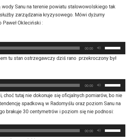
 wody Sanu na terenie powiatu stalowowolskiego tak
służby zarządzania kryzysowego. Mówi dyżurny
Paweł Okleciński :
Używaj
00:00
strzałek
m tu stan ostrzegawczy dziś rano przekroczony był
do
góry
oraz
Używaj
do
00:00
strzałek
dołu
choć tutaj nie dokonuje się oficjalnych pomiarów, bo nie
do
aby
ę tendencję spadkową w Radomyślu oraz poziom Sanu na
góry
zwiększyć
 brakuje 30 centymetrów i poziom się nie podnosi:
oraz
lub
do
zmniejszyć
Używaj
dołu
00:00
głośność.
strzałek