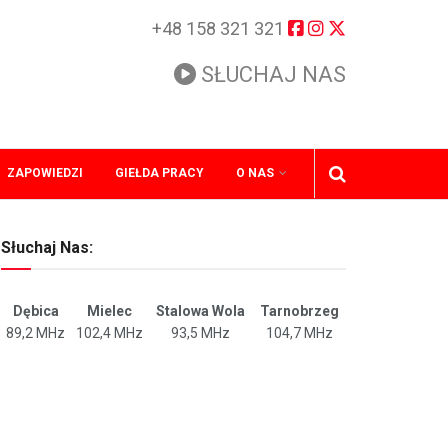
+48 158 321 321
SŁUCHAJ NAS
ZAPOWIEDZI
GIEŁDA PRACY
O NAS
Słuchaj Nas:
Dębica
Mielec
Stalowa Wola
Tarnobrzeg
89,2 MHz
102,4 MHz
93,5 MHz
104,7 MHz