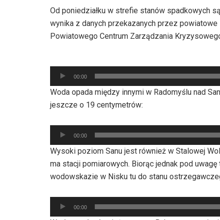
Od poniedziałku w strefie stanów spadkowych są
wynika z danych przekazanych przez powiatowe 
Powiatowego Centrum Zarządzania Kryzysowego 
Odtwarzacz
00:00
plików
Woda opada między innymi w Radomyślu nad Sane
dźwiękowych
jeszcze o 19 centymetrów:
Odtwarzacz
00:00
plików
Wysoki poziom Sanu jest również w Stalowej Woli, 
dźwiękowych
ma stacji pomiarowych. Biorąc jednak pod uwag
wodowskazie w Nisku tu do stanu ostrzegawczego
Odtwarzacz
00:00
plików