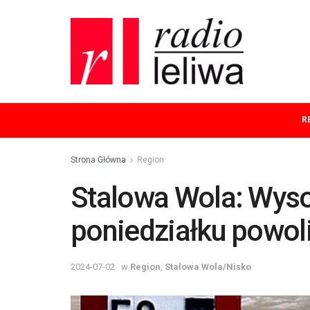
R
Strona Główna
Region
Stalowa Wola: Wys
poniedziałku powol
2024-07-02
w
Region
,
Stalowa Wola/Nisko