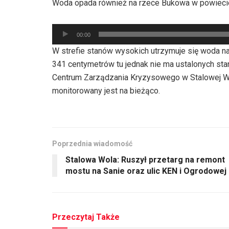
Woda opada również na rzece Bukowa w powieci
dźwiękowych
Odtwarzacz
00:00
plików
W strefie stanów wysokich utrzymuje się woda n
dźwiękowych
341 centymetrów tu jednak nie ma ustalonych s
Centrum Zarządzania Kryzysowego w Stalowej Wo
monitorowany jest na bieżąco.
Poprzednia wiadomość
Stalowa Wola: Ruszył przetarg na remont
mostu na Sanie oraz ulic KEN i Ogrodowej
Przeczytaj Także