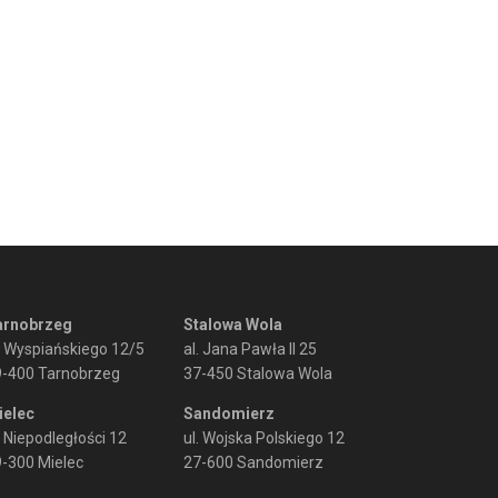
arnobrzeg
Stalowa Wola
. Wyspiańskiego 12/5
al. Jana Pawła II 25
9-400 Tarnobrzeg
37-450 Stalowa Wola
ielec
Sandomierz
. Niepodległości 12
ul. Wojska Polskiego 12
-300 Mielec
27-600 Sandomierz