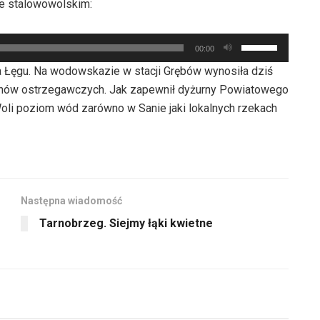
aby
e stalowowolskim:
do
zwiększyć
góry
lub
Używaj
oraz
00:00
zmniejszyć
strzałek
do
a Łęgu. Na wodowskazie w stacji Grębów wynosiła dziś
głośność.
do
dołu
tanów ostrzegawczych. Jak zapewnił dyżurny Powiatowego
góry
aby
li poziom wód zarówno w Sanie jaki lokalnych rzekach
oraz
zwiększyć
do
lub
dołu
zmniejszyć
aby
głośność.
zwiększyć
Następna wiadomość
lub
Tarnobrzeg. Siejmy łąki kwietne
zmniejszyć
głośność.