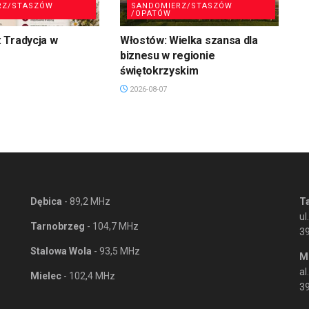
RZ/STASZÓW
SANDOMIERZ/STASZÓW
/OPATÓW
 Tradycja w
Włostów: Wielka szansa dla
biznesu w regionie
świętokrzyskim
2026-08-07
Dębica
- 89,2 MHz
T
ul
Tarnobrzeg
- 104,7 MHz
3
Stalowa Wola
- 93,5 MHz
M
al
Mielec
- 102,4 MHz
39