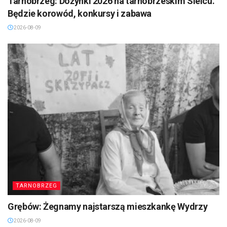
Tarnobrzeg: Dożynki 2026 na tarnobrzeskim Sielcu.
Będzie korowód, konkursy i zabawa
2026-08-09
TARNOBRZEG
Grębów: Żegnamy najstarszą mieszkankę Wydrzy
2026-08-09