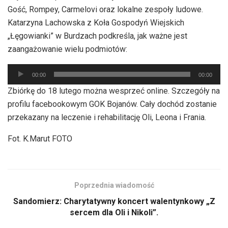
Gość, Rompey, Carmelovi oraz lokalne zespoły ludowe.
Katarzyna Lachowska z Koła Gospodyń Wiejskich
„Łęgowianki” w Burdzach podkreśla, jak ważne jest
zaangażowanie wielu podmiotów:
Odtwarzacz
00:00
00:00
plików
Zbiórkę do 18 lutego można wesprzeć online. Szczegóły na
dźwiękowych
profilu facebookowym GOK Bojanów. Cały dochód zostanie
przekazany na leczenie i rehabilitację Oli, Leona i Frania.
Fot. K.Marut FOTO
Poprzednia wiadomość
Sandomierz: Charytatywny koncert walentynkowy „Z
sercem dla Oli i Nikoli”.