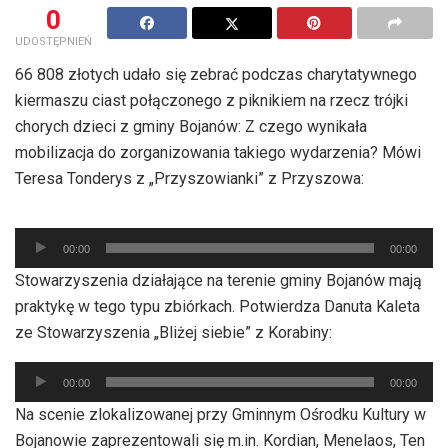
0
UDOSTĘPNIEŃ
66 808 złotych udało się zebrać podczas charytatywnego
kiermaszu ciast połączonego z piknikiem na rzecz trójki
chorych dzieci z gminy Bojanów: Z czego wynikała
mobilizacja do zorganizowania takiego wydarzenia? Mówi
Teresa Tonderys z „Przyszowianki” z Przyszowa:
Odtwarzacz
00:00
00:00
plików
Stowarzyszenia działające na terenie gminy Bojanów mają
dźwiękowych
praktykę w tego typu zbiórkach. Potwierdza Danuta Kaleta
ze Stowarzyszenia „Bliżej siebie” z Korabiny:
Odtwarzacz
00:00
00:00
plików
Na scenie zlokalizowanej przy Gminnym Ośrodku Kultury w
dźwiękowych
Bojanowie zaprezentowali się m.in. Kordian, Menelaos, Ten