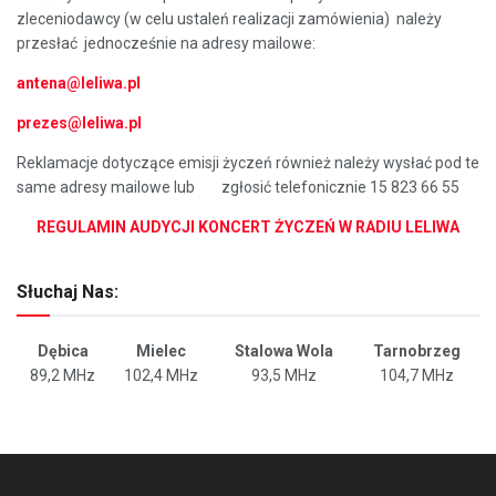
zleceniodawcy (w celu ustaleń realizacji zamówienia) należy
przesłać jednocześnie na adresy mailowe:
antena@leliwa.pl
prezes@leliwa.pl
Reklamacje dotyczące emisji życzeń również należy wysłać pod te
same adresy mailowe lub zgłosić telefonicznie 15 823 66 55
REGULAMIN AUDYCJI KONCERT ŻYCZEŃ W RADIU LELIWA
Słuchaj Nas:
Dębica
Mielec
Stalowa Wola
Tarnobrzeg
89,2 MHz
102,4 MHz
93,5 MHz
104,7 MHz