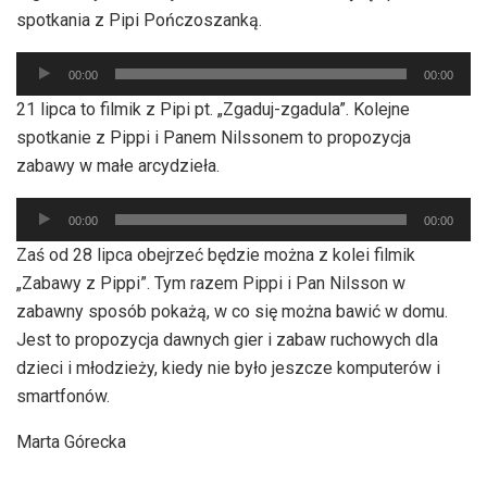
spotkania z Pipi Pończoszanką.
Odtwarzacz
00:00
00:00
plików
21 lipca to filmik z Pipi pt. „Zgaduj-zgadula”. Kolejne
dźwiękowych
spotkanie z Pippi i Panem Nilssonem to propozycja
zabawy w małe arcydzieła.
Odtwarzacz
00:00
00:00
plików
Zaś od 28 lipca obejrzeć będzie można z kolei filmik
dźwiękowych
„Zabawy z Pippi”. Tym razem Pippi i Pan Nilsson w
zabawny sposób pokażą, w co się można bawić w domu.
Jest to propozycja dawnych gier i zabaw ruchowych dla
dzieci i młodzieży, kiedy nie było jeszcze komputerów i
smartfonów.
Marta Górecka