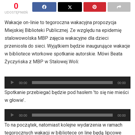
0
UDOSTĘPNIEŃ
Wakacje on-linie to tegoroczna wakacyjna propozycja
Miejskiej Biblioteki Publicznej. Ze względu na epidemię
stalowowolska MBP zajęcia wakacyjne dla dzieci
przeniosła do sieci. Wyjątkiem będzie inaugurujące wakacje
w bibliotece wtorkowe spotkanie autorskie. Mówi Beata
Życzyńska z MBP w Stalowej Woli:
Odtwarzacz
00:00
00:00
plików
Spotkanie przebiegać będzie pod hasłem 'to się nie mieści
dźwiękowych
w głowie’..
Odtwarzacz
00:00
00:00
plików
To na początek, natomiast kolejne wydarzenia w ramach
dźwiękowych
tegorocznych wakacji w bibliotece on line będą lipcowe