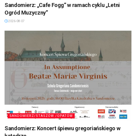
Sandomierz: „Cafe Fogg” w ramach cyklu „Letni
Ogród Muzyczny”
2026-08-07
SANDOMIERZ/STASZÓW /OPATÓW
Sandomierz: Koncert śpiewu gregoriańskiego w
katedrze