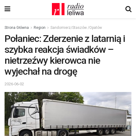
Strona Główna
Region
Sandomierz/Staszów /Opatów
Połaniec: Zderzenie z latarnią i
szybka reakcja świadków –
nietrzeźwy kierowca nie
wyjechał na drogę
2026-06-02