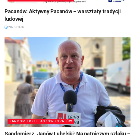
Pacanów: Aktywny Pacanów – warsztaty tradycji
ludowej
2026-08-07
SANDOMIERZ/STASZÓW /OPATÓW
Sandomierz, Janów Lubelski: Na pątniczym szlaku –