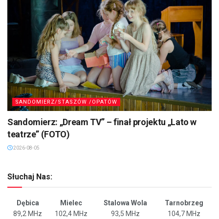
SANDOMIERZ/STASZÓW /OPATÓW
Sandomierz: „Dream TV” – finał projektu „Lato w
teatrze” (FOTO)
2026-08-05
Słuchaj Nas:
Dębica
Mielec
Stalowa Wola
Tarnobrzeg
89,2 MHz
102,4 MHz
93,5 MHz
104,7 MHz