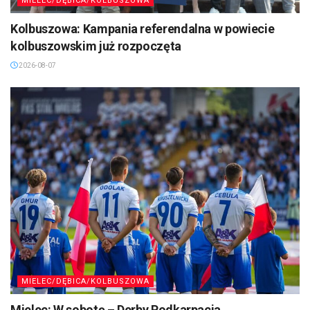
MIELEC/DĘBICA/KOLBUSZOWA
Kolbuszowa: Kampania referendalna w powiecie
kolbuszowskim już rozpoczęta
2026-08-07
MIELEC/DĘBICA/KOLBUSZOWA
Mielec: W sobotę – Derby Podkarpacia