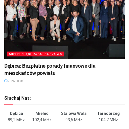
MIELEC/DĘBICA/KOLBUSZOWA
Dębica: Bezpłatne porady finansowe dla
mieszkańców powiatu
2026-08-07
Słuchaj Nas:
Dębica
Mielec
Stalowa Wola
Tarnobrzeg
89,2 MHz
102,4 MHz
93,5 MHz
104,7 MHz