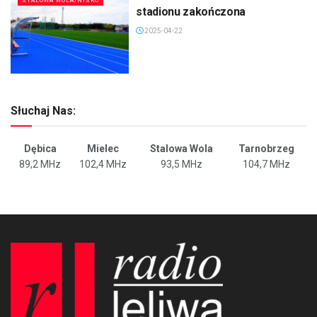
STALOWA WOLA/NISKO
stadionu zakończona
2025-04-22
Słuchaj Nas:
Dębica
Mielec
Stalowa Wola
Tarnobrzeg
89,2 MHz
102,4 MHz
93,5 MHz
104,7 MHz