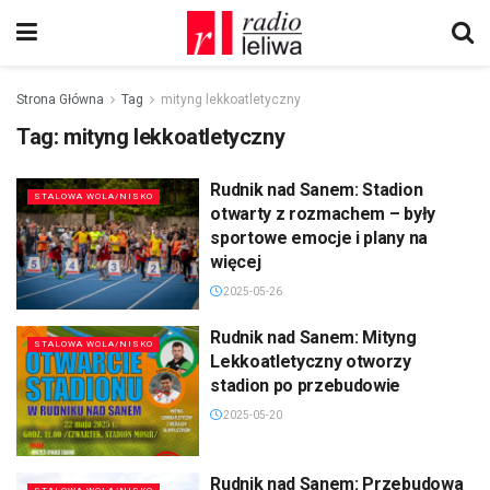
Strona Główna
Tag
mityng lekkoatletyczny
Tag:
mityng lekkoatletyczny
Rudnik nad Sanem: Stadion
STALOWA WOLA/NISKO
otwarty z rozmachem – były
sportowe emocje i plany na
więcej
2025-05-26
Rudnik nad Sanem: Mityng
STALOWA WOLA/NISKO
Lekkoatletyczny otworzy
stadion po przebudowie
2025-05-20
Rudnik nad Sanem: Przebudowa