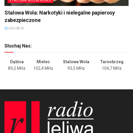
STALOWA WOLA/NISKO
Stalowa Wola: Narkotyki i nielegalne papierosy
zabezpieczone
2026-08-05
Słuchaj Nas:
Dębica
Mielec
Stalowa Wola
Tarnobrzeg
89,2 MHz
102,4 MHz
93,5 MHz
104,7 MHz