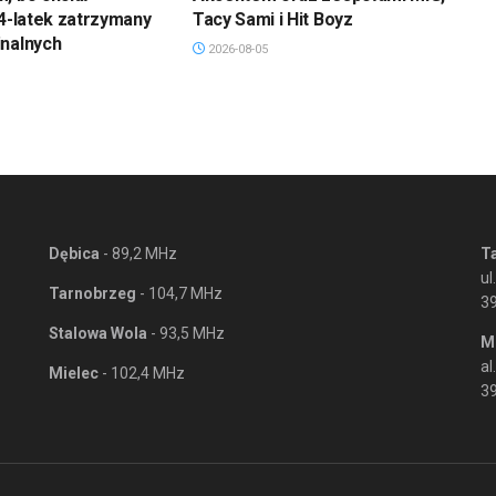
34-latek zatrzymany
Tacy Sami i Hit Boyz
inalnych
2026-08-05
Dębica
- 89,2 MHz
T
ul
Tarnobrzeg
- 104,7 MHz
3
Stalowa Wola
- 93,5 MHz
M
al
Mielec
- 102,4 MHz
39