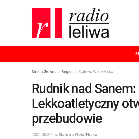
R
Strona Główna
Region
Stalowa Wola/Nisko
Rudnik nad Sanem:
Lekkoatletyczny ot
przebudowie
2025-05-20
w
Stalowa Wola/Nisko