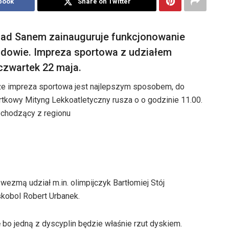
book
Share on Twitter
nad Sanem zainauguruje funkcjonowanie
udowie. Impreza sportowa z udziałem
 czwartek 22 maja.
że impreza sportowa jest najlepszym sposobem, do
kowy Mityng Lekkoatletyczny rusza o o godzinie 11.00.
ochodzący z regionu
zmą udział m.in. olimpijczyk Bartłomiej Stój
skobol Robert Urbanek.
bo jedną z dyscyplin będzie właśnie rzut dyskiem.