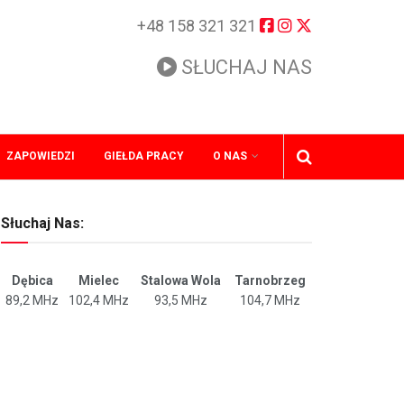
+48 158 321 321
SŁUCHAJ NAS
ZAPOWIEDZI
GIEŁDA PRACY
O NAS
Słuchaj Nas:
Dębica
Mielec
Stalowa Wola
Tarnobrzeg
89,2 MHz
102,4 MHz
93,5 MHz
104,7 MHz