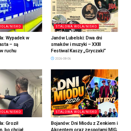
WOLA/NISKO
STALOWA WOLA/NISKO
la: Wypadek w
Janów Lubelski: Dwa dni
asta – są
smaków i muzyki – XXIII
 w ruchu
Festiwal Kaszy „Gryczaki”
2026-08-06
WOLA/NISKO
STALOWA WOLA/NISKO
a: Groził
Bojanów: Dni Miodu z Zenkiem i
, bo chciał
Akcentem oraz zespołami MIG,