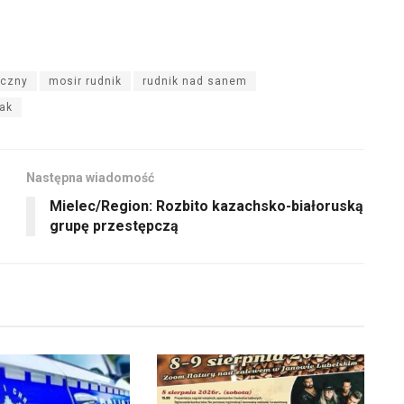
yczny
mosir rudnik
rudnik nad sanem
ak
Następna wiadomość
Mielec/Region: Rozbito kazachsko-białoruską
grupę przestępczą