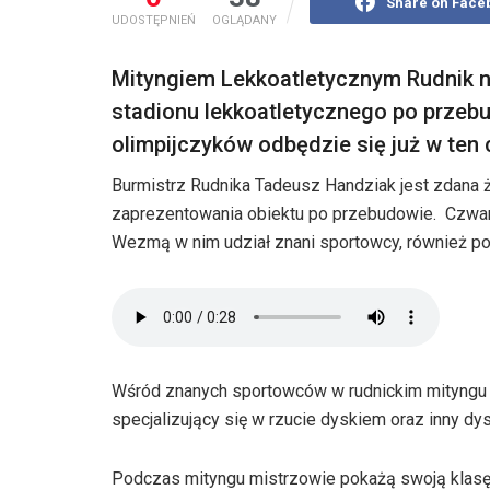
Share on Face
UDOSTĘPNIEŃ
OGLĄDANY
Mityngiem Lekkoatletycznym Rudnik 
stadionu lekkoatletycznego po przeb
olimpijczyków odbędzie się już w ten
Burmistrz Rudnika Tadeusz Handziak jest zdana 
zaprezentowania obiektu po przebudowie. Czwart
Wezmą w nim udział znani sportowcy, również p
Wśród znanych sportowców w rudnickim mityngu we
specjalizujący się w rzucie dyskiem oraz inny dy
Podczas mityngu mistrzowie pokażą swoją klasę 