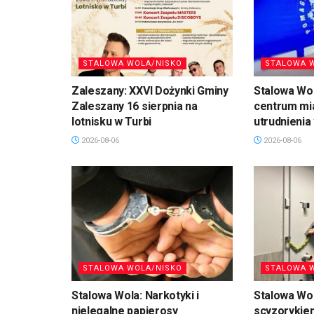
STALOWA WOLA/NISKO
STALOWA 
Zaleszany: XXVI Dożynki Gminy
Stalowa Wo
Zaleszany 16 sierpnia na
centrum mi
lotnisku w Turbi
utrudnienia
2026-08-06
2026-08-06
STALOWA WOLA/NISKO
STALOWA 
Stalowa Wola: Narkotyki i
Stalowa Wol
nielegalne papierosy
scyzorykiem