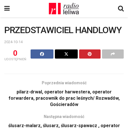
PRZEDSTAWICIEL HANDLOWY
2024-10-14
0
UDOSTĘPNIEŃ
Poprzednia wiadomość
pilarz-drwal, operator harwestera, operator
forwardera, pracownik do prac leśnych/ Rozwadów,
Gościeradów
Następna wiadomość
ślusarz-malarz, ślusarz, ślusarz-spawacz , operator