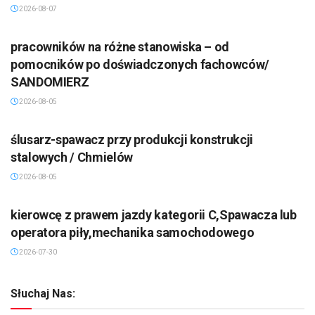
2026-08-07
pracowników na różne stanowiska – od
pomocników po doświadczonych fachowców/
SANDOMIERZ
2026-08-05
ślusarz-spawacz przy produkcji konstrukcji
stalowych / Chmielów
2026-08-05
kierowcę z prawem jazdy kategorii C,Spawacza lub
operatora piły,mechanika samochodowego
2026-07-30
Słuchaj Nas: