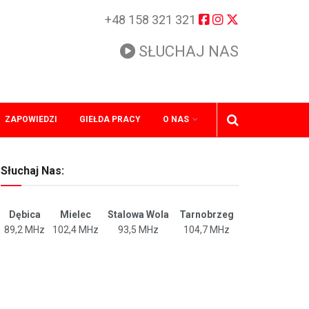
+48 158 321 321
SŁUCHAJ NAS
ZAPOWIEDZI
GIEŁDA PRACY
O NAS
Słuchaj Nas:
Dębica
Mielec
Stalowa Wola
Tarnobrzeg
89,2 MHz
102,4 MHz
93,5 MHz
104,7 MHz