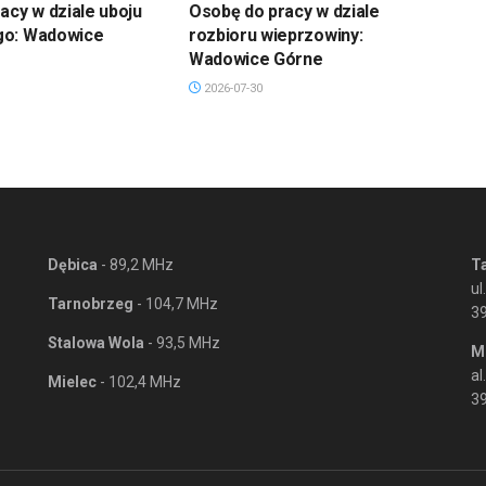
acy w dziale uboju
Osobę do pracy w dziale
go: Wadowice
rozbioru wieprzowiny:
Wadowice Górne
2026-07-30
Dębica
- 89,2 MHz
T
ul
Tarnobrzeg
- 104,7 MHz
3
Stalowa Wola
- 93,5 MHz
M
al
Mielec
- 102,4 MHz
39