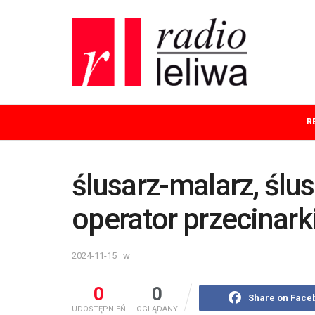
R
ślusarz-malarz, ślus
operator przecinar
2024-11-15
w
0
0
Share on Face
UDOSTĘPNIEŃ
OGLĄDANY