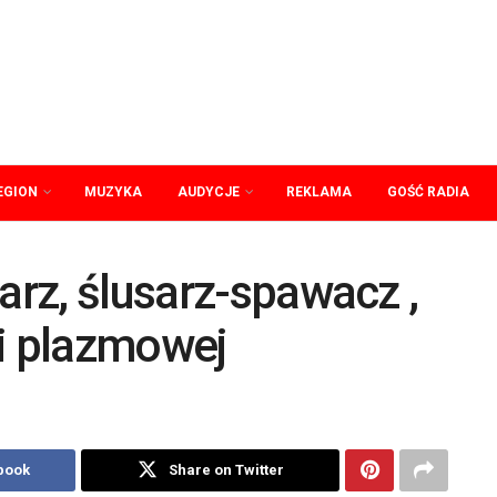
EGION
MUZYKA
AUDYCJE
REKLAMA
GOŚĆ RADIA
arz, ślusarz-spawacz ,
ki plazmowej
book
Share on Twitter