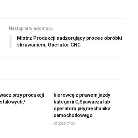
Następna wiadomość
Mistrz Produkcji nadzorujący proces obróbki
skrawaniem, Operator CNC
wacz przy produkcji
kierowcę z prawem jazdy
 stalowych /
kategorii C,Spawacza lub
operatora piły,mechanika
samochodowego
2026-07-30