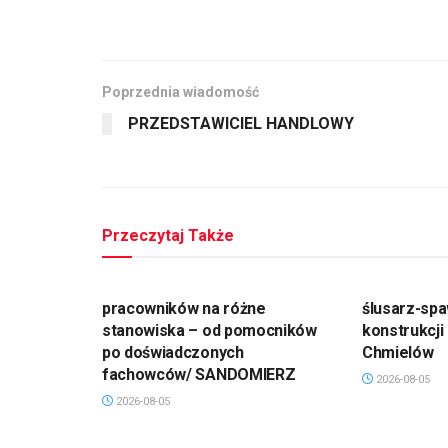
Poprzednia wiadomość
PRZEDSTAWICIEL HANDLOWY
Przeczytaj Także
pracowników na różne
ślusarz-spa
stanowiska – od pomocników
konstrukcji
po doświadczonych
Chmielów
fachowców/ SANDOMIERZ
2026-08-05
2026-08-05