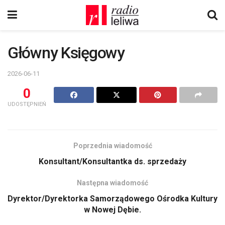
Główny Księgowy
2026-06-11
0
UDOSTĘPNIEŃ
Poprzednia wiadomość
Konsultant/Konsultantka ds. sprzedaży
Następna wiadomość
Dyrektor/Dyrektorka Samorządowego Ośrodka Kultury
w Nowej Dębie.