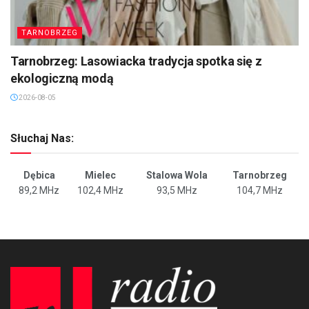
TARNOBRZEG
Tarnobrzeg: Lasowiacka tradycja spotka się z
ekologiczną modą
2026-08-05
Słuchaj Nas:
Dębica
Mielec
Stalowa Wola
Tarnobrzeg
89,2 MHz
102,4 MHz
93,5 MHz
104,7 MHz