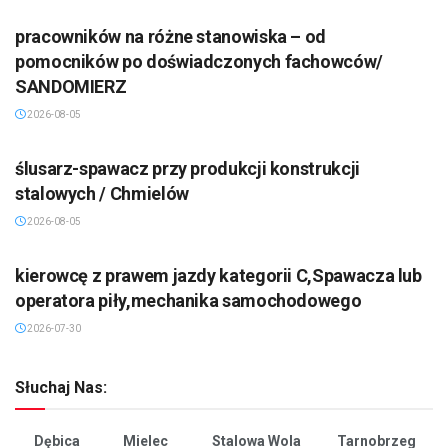
pracowników na różne stanowiska – od
pomocników po doświadczonych fachowców/
SANDOMIERZ
2026-08-05
ślusarz-spawacz przy produkcji konstrukcji
stalowych / Chmielów
2026-08-05
kierowcę z prawem jazdy kategorii C,Spawacza lub
operatora piły,mechanika samochodowego
2026-07-30
Słuchaj Nas:
Dębica
Mielec
Stalowa Wola
Tarnobrzeg