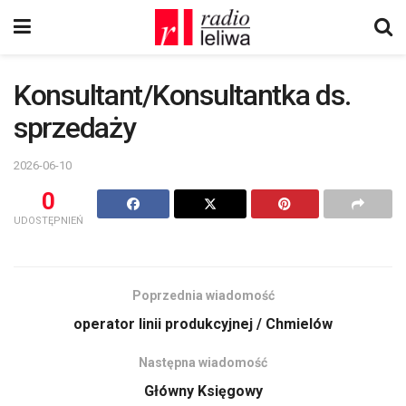
Konsultant/Konsultantka ds.
sprzedaży
2026-06-10
0
UDOSTĘPNIEŃ
Poprzednia wiadomość
operator linii produkcyjnej / Chmielów
Następna wiadomość
Główny Księgowy