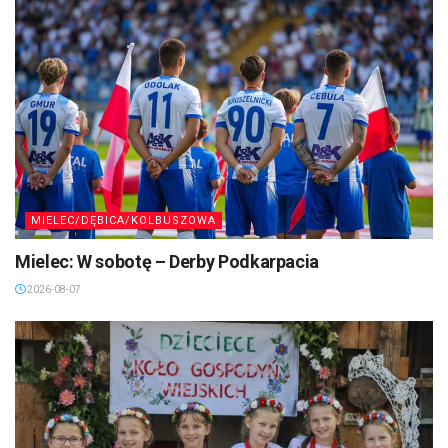
MIELEC/DĘBICA/KOLBUSZOWA
Mielec: W sobotę – Derby Podkarpacia
2026-08-07