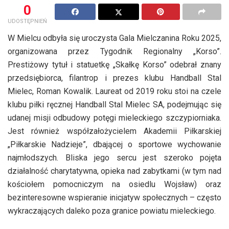
0
UDOSTĘPNIEŃ
W Mielcu odbyła się uroczysta Gala Mielczanina Roku 2025,
organizowana przez Tygodnik Regionalny „Korso”.
Prestiżowy tytuł i statuetkę „Skałkę Korso” odebrał znany
przedsiębiorca, filantrop i prezes klubu Handball Stal
Mielec, Roman Kowalik. Laureat od 2019 roku stoi na czele
klubu piłki ręcznej Handball Stal Mielec SA, podejmując się
udanej misji odbudowy potęgi mieleckiego szczypiorniaka.
Jest również współzałożycielem Akademii Piłkarskiej
„Piłkarskie Nadzieje”, dbającej o sportowe wychowanie
najmłodszych. Bliska jego sercu jest szeroko pojęta
działalność charytatywna, opieka nad zabytkami (w tym nad
kościołem pomocniczym na osiedlu Wojsław) oraz
bezinteresowne wspieranie inicjatyw społecznych – często
wykraczających daleko poza granice powiatu mieleckiego.