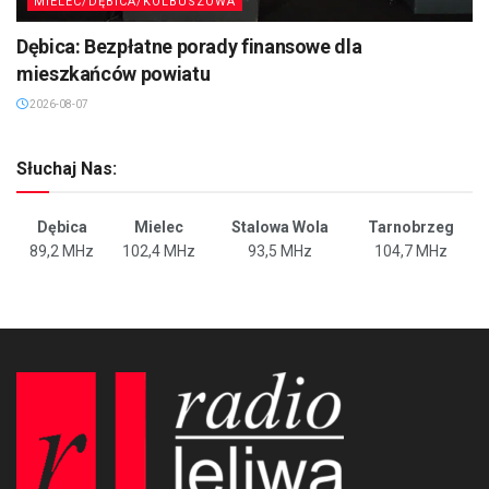
MIELEC/DĘBICA/KOLBUSZOWA
Dębica: Bezpłatne porady finansowe dla
mieszkańców powiatu
2026-08-07
Słuchaj Nas:
Dębica
Mielec
Stalowa Wola
Tarnobrzeg
89,2 MHz
102,4 MHz
93,5 MHz
104,7 MHz