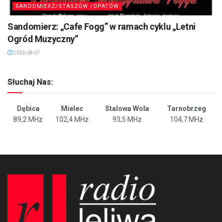
SANDOMIERZ/STASZÓW /OPATÓW
Sandomierz: „Cafe Fogg” w ramach cyklu „Letni
Ogród Muzyczny”
2026-08-07
Słuchaj Nas:
Dębica
Mielec
Stalowa Wola
Tarnobrzeg
89,2 MHz
102,4 MHz
93,5 MHz
104,7 MHz