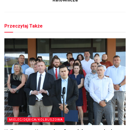
Przeczytaj Także
MIELEC/DĘBICA/KOLBUSZOWA