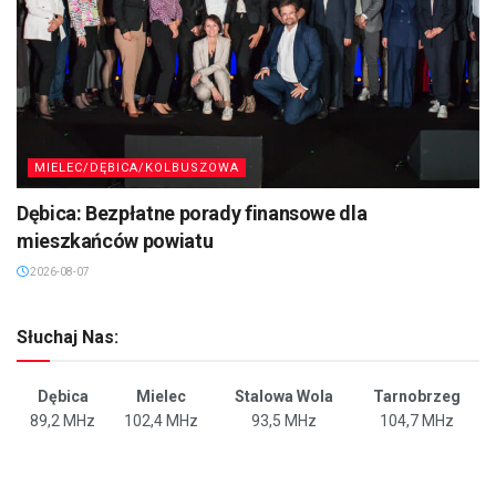
MIELEC/DĘBICA/KOLBUSZOWA
Dębica: Bezpłatne porady finansowe dla
mieszkańców powiatu
2026-08-07
Słuchaj Nas:
Dębica
Mielec
Stalowa Wola
Tarnobrzeg
89,2 MHz
102,4 MHz
93,5 MHz
104,7 MHz