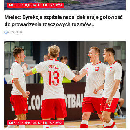
MIELEC/DĘBICA/KOLBUSZOWA
Mielec: Dyrekcja szpitala nadal deklaruje gotowość
do prowadzenia rzeczowych rozmów…
2026-08-05
MIELEC/DĘBICA/KOLBUSZOWA