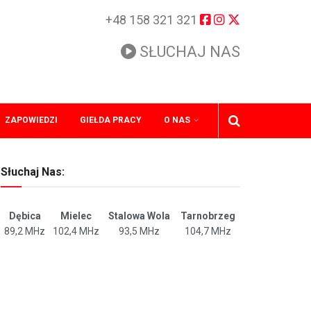
+48 158 321 321
SŁUCHAJ NAS
ZAPOWIEDZI
GIEŁDA PRACY
O NAS
Słuchaj Nas:
Dębica
Mielec
Stalowa Wola
Tarnobrzeg
89,2 MHz
102,4 MHz
93,5 MHz
104,7 MHz