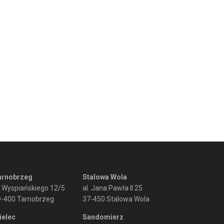
arnobrzeg
Stalowa Wola
. Wyspiańskiego 12/5
al. Jana Pawła II 25
9-400 Tarnobrzeg
37-450 Stalowa Wola
ielec
Sandomierz