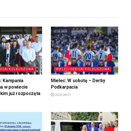
BICA/KOLBUSZOWA
MIELEC/DĘBICA/KOLBUSZOWA
: Kampania
Mielec: W sobotę – Derby
na w powiecie
Podkarpacia
kim już rozpoczęta
2026-08-07