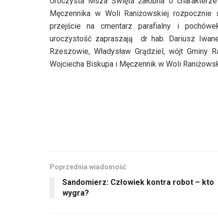
Uroczysta Msza Święta żałobna o charakterz
Męczennika w Woli Raniżowskiej rozpocznie s
przejście na cmentarz parafialny i pochów
uroczystość zapraszają dr hab. Dariusz Iwane
Rzeszowie, Władysław Grądziel, wójt Gminy Ra
Wojciecha Biskupa i Męczennik w Woli Raniżowsk
Poprzednia wiadomość
Sandomierz: Człowiek kontra robot – kto
wygra?