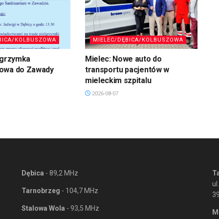
BICA/KOLBUSZOWA
MIELEC/DĘBICA/KOLBUSZOWA
lgrzymka
Mielec: Nowe auto do
owa do Zawady
transportu pacjentów w
mieleckim szpitalu
2026-08-07
Dębica
- 89,2 MHz
T
ul
Tarnobrzeg
- 104,7 MHz
3
Stalowa Wola
- 93,5 MHz
M