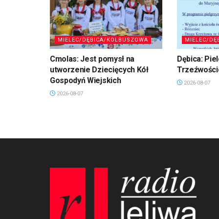
MIELEC/DĘBICA/KOLBUSZOWA
MIELEC/DĘ
Cmolas: Jest pomysł na
Dębica: Pie
utworzenie Dziecięcych Kół
Trzeźwości
Gospodyń Wiejskich
2026-08-07
2026-08-07