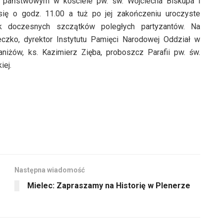
e państwowym w kościele pw. św. Wojciecha Biskupa i
ię o godz. 11.00 a tuż po jej zakończeniu uroczyste
ek doczesnych szczątków poległych partyzantów. Na
czko, dyrektor Instytutu Pamięci Narodowej Oddział w
niżów, ks. Kazimierz Zięba, proboszcz Parafii pw. św.
iej.
Następna wiadomość
Mielec: Zapraszamy na Historię w Plenerze