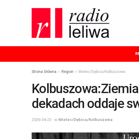
R
Strona Główna
Region
Mielec/Dębica/Kolbuszowa
Kolbuszowa:Ziemia
dekadach oddaje sw
2026-04-23
w
Mielec/Dębica/Kolbuszowa