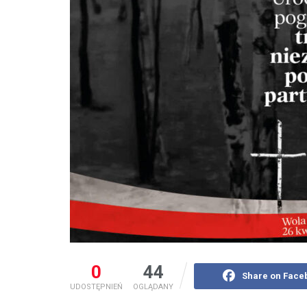
0
44
Share on Face
UDOSTĘPNIEŃ
OGLĄDANY