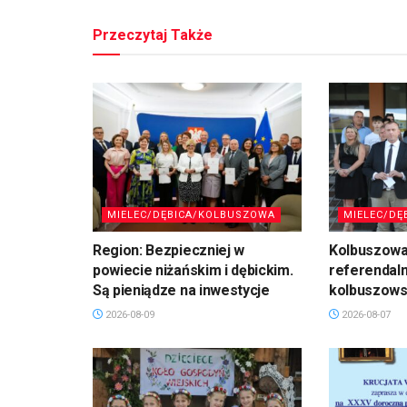
Przeczytaj Także
MIELEC/DĘBICA/KOLBUSZOWA
MIELEC/DĘ
Region: Bezpieczniej w
Kolbuszowa
powiecie niżańskim i dębickim.
referendal
Są pieniądze na inwestycje
kolbuszows
2026-08-09
2026-08-07