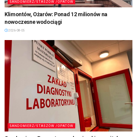
SANDOMIERZ/STASZÓW /OPATÓW
Klimontów, Ożarów: Ponad 12 milionów na
nowoczesne wodociągi
2026-08-05
SANDOMIERZ/STASZÓW /OPATÓW