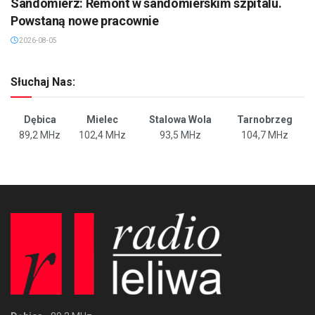
Sandomierz: Remont w sandomierskim szpitalu.
Powstaną nowe pracownie
2026-08-05
Słuchaj Nas:
Dębica
Mielec
Stalowa Wola
Tarnobrzeg
89,2 MHz
102,4 MHz
93,5 MHz
104,7 MHz