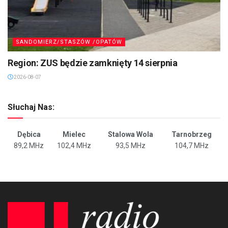
SANDOMIERZ/STASZÓW /OPATÓW
Region: ZUS będzie zamknięty 14 sierpnia
2026-08-07
Słuchaj Nas:
Dębica
Mielec
Stalowa Wola
Tarnobrzeg
89,2 MHz
102,4 MHz
93,5 MHz
104,7 MHz