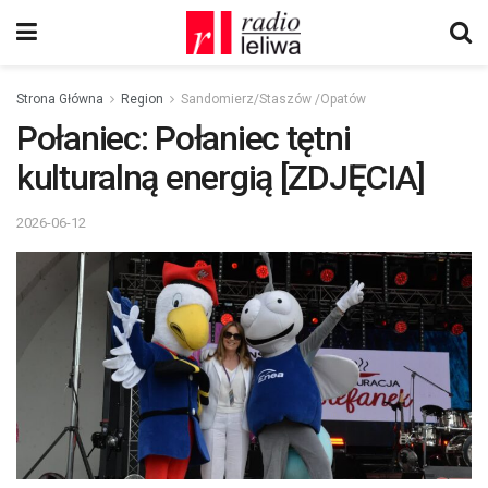
Strona Główna
Region
Sandomierz/Staszów /Opatów
Połaniec: Połaniec tętni
kulturalną energią [ZDJĘCIA]
2026-06-12