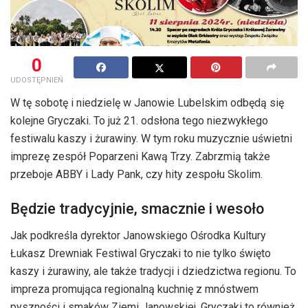
0
UDOSTĘPNIEŃ
W tę sobotę i niedzielę w Janowie Lubelskim odbędą się
kolejne Gryczaki. To już 21. odsłona tego niezwykłego
festiwalu kaszy i żurawiny. W tym roku muzycznie uświetni
imprezę zespół Poparzeni Kawą Trzy. Zabrzmią także
przeboje ABBY i Lady Pank, czy hity zespołu Skolim.
Będzie tradycyjnie, smacznie i wesoło
Jak podkreśla dyrektor Janowskiego Ośrodka Kultury
Łukasz Drewniak Festiwal Gryczaki to nie tylko święto
kaszy i żurawiny, ale także tradycji i dziedzictwa regionu. To
impreza promująca regionalną kuchnię z mnóstwem
pyszności i smaków Ziemi Janowskiej. Gryczaki to również