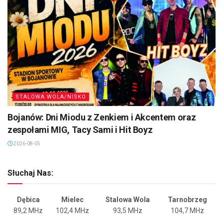
STALOWA WOLA/NISKO
Bojanów: Dni Miodu z Zenkiem i Akcentem oraz
zespołami MIG, Tacy Sami i Hit Boyz
2026-08-05
Słuchaj Nas:
Dębica
Mielec
Stalowa Wola
Tarnobrzeg
89,2 MHz
102,4 MHz
93,5 MHz
104,7 MHz