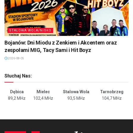
STALOWA WOLA/NISKO
Bojanów: Dni Miodu z Zenkiem i Akcentem oraz
zespołami MIG, Tacy Sami i Hit Boyz
2026-08-05
Słuchaj Nas:
Dębica
Mielec
Stalowa Wola
Tarnobrzeg
89,2 MHz
102,4 MHz
93,5 MHz
104,7 MHz