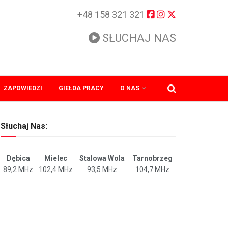
+48 158 321 321
SŁUCHAJ NAS
ZAPOWIEDZI
GIEŁDA PRACY
O NAS
Słuchaj Nas:
Dębica
Mielec
Stalowa Wola
Tarnobrzeg
89,2 MHz
102,4 MHz
93,5 MHz
104,7 MHz