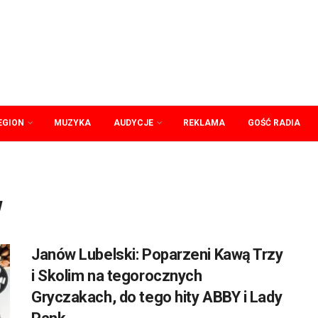
EGION
MUZYKA
AUDYCJE
REKLAMA
GOŚĆ RADIA
w
Janów Lubelski: Poparzeni Kawą Trzy
i Skolim na tegorocznych
Gryczakach, do tego hity ABBY i Lady