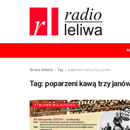
R
Strona Główna
Tag
poparzeni kawą trzy janów
Tag:
poparzeni kawą trzy janó
STALOWA WOLA/NISKO