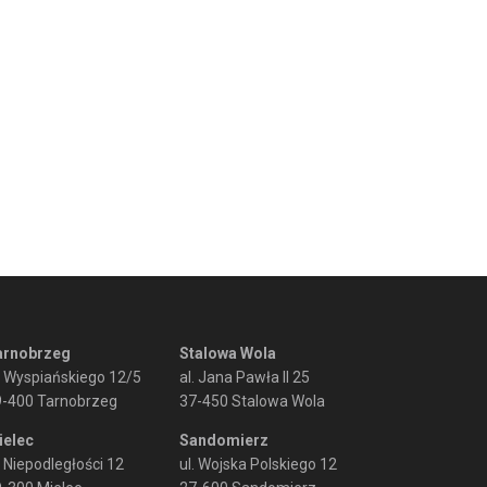
arnobrzeg
Stalowa Wola
. Wyspiańskiego 12/5
al. Jana Pawła II 25
9-400 Tarnobrzeg
37-450 Stalowa Wola
ielec
Sandomierz
. Niepodległości 12
ul. Wojska Polskiego 12