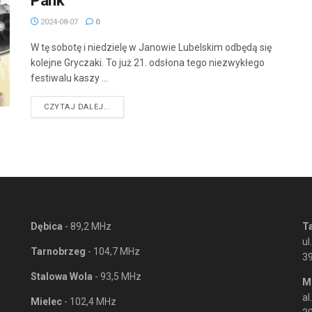
Pank
2024-08-07
0
W tę sobotę i niedzielę w Janowie Lubelskim odbędą się
kolejne Gryczaki. To już 21. odsłona tego niezwykłego
festiwalu kaszy ...
DETAILS
CZYTAJ DALEJ...
Dębica
- 89,2 MHz
T
ul
Tarnobrzeg
- 104,7 MHz
3
Stalowa Wola
- 93,5 MHz
M
al
Mielec
- 102,4 MHz