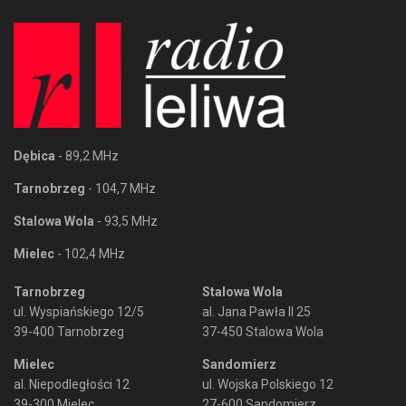
Dębica
- 89,2 MHz
Tarnobrzeg
- 104,7 MHz
Stalowa Wola
- 93,5 MHz
Mielec
- 102,4 MHz
Tarnobrzeg
Stalowa Wola
ul. Wyspiańskiego 12/5
al. Jana Pawła II 25
39-400 Tarnobrzeg
37-450 Stalowa Wola
Mielec
Sandomierz
al. Niepodległości 12
ul. Wojska Polskiego 12
39-300 Mielec
27-600 Sandomierz