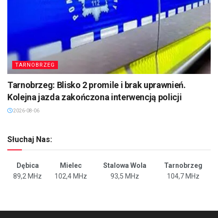
TARNOBRZEG
Tarnobrzeg: Blisko 2 promile i brak uprawnień.
Kolejna jazda zakończona interwencją policji
2026-08-06
Słuchaj Nas:
Dębica
Mielec
Stalowa Wola
Tarnobrzeg
89,2 MHz
102,4 MHz
93,5 MHz
104,7 MHz