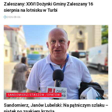
Zaleszany: XXVI Dożynki Gminy Zaleszany 16
sierpnia na lotnisku w Turbi
2026-08-06
SANDOMIERZ/STASZÓW /OPATÓW
Sandomierz, Janów Lubelski: Na pątniczym szlaku –
piątek po znakiem krzyża