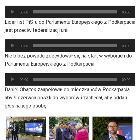
Odtwarzacz
00:00
00:00
plików
Lider list PiS-u do Parlamentu Europejskiego z Podkarpacia
dźwiękowych
jest przeciw federalizacji unii
Odtwarzacz
00:00
00:00
plików
Nie b bez powodu zdecydował się na start w wyborach do
dźwiękowych
Parlamentu Europejskiego z Podkarpacia
Odtwarzacz
00:00
00:00
plików
Daniel Obajtek zaapelował do mieszkańców Podkarpacia
dźwiękowych
aby 9 czerwca poszli do wyborów i zachęcał, aby oddali
głos na jego osobę