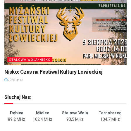
STALOWA WOLA/NISKO
Nisko: Czas na Festiwal Kultury Łowieckiej
2026-08-04
Słuchaj Nas:
Dębica
Mielec
Stalowa Wola
Tarnobrzeg
89,2 MHz
102,4 MHz
93,5 MHz
104,7 MHz