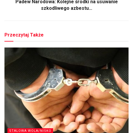
Padew Narodowa: Kolejne środki na usuwanie
szkodliwego azbestu…
Przeczytaj Także
STALOWA WOLA/NISKO