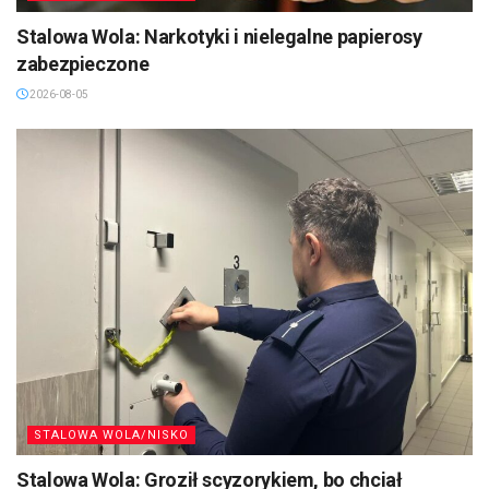
Stalowa Wola: Narkotyki i nielegalne papierosy
zabezpieczone
2026-08-05
STALOWA WOLA/NISKO
Stalowa Wola: Groził scyzorykiem, bo chciał