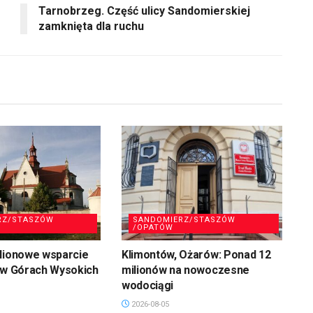
Tarnobrzeg. Część ulicy Sandomierskiej
zamknięta dla ruchu
RZ/STASZÓW
SANDOMIERZ/STASZÓW
/OPATÓW
ilionowe wsparcie
Klimontów, Ożarów: Ponad 12
 w Górach Wysokich
milionów na nowoczesne
wodociągi
2026-08-05