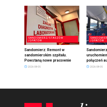
SANDOMIERZ/STASZÓW
SANDOMIE
/OPATÓW
/OPATÓW
Sandomierz: Remont w
Sandomierz:
sandomierskim szpitalu.
uruchomien
Powstaną nowe pracownie
połączeń a
2026-08-05
2026-08-05