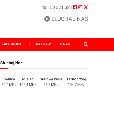
+48 158 321 321
SŁUCHAJ NAS
ZAPOWIEDZI
GIEŁDA PRACY
O NAS
Słuchaj Nas:
Dębica
Mielec
Stalowa Wola
Tarnobrzeg
89,2 MHz
102,4 MHz
93,5 MHz
104,7 MHz