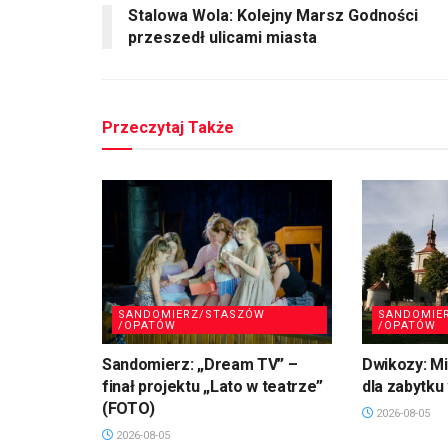
Stalowa Wola: Kolejny Marsz Godności
przeszedł ulicami miasta
Przeczytaj Także
SANDOMIERZ/STASZÓW
SANDOMIE
/OPATÓW
/OPATÓW
Sandomierz: „Dream TV” –
Dwikozy: M
finał projektu „Lato w teatrze”
dla zabytku
(FOTO)
2026-08-05
2026-08-05