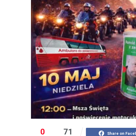
0
71
Share on Face