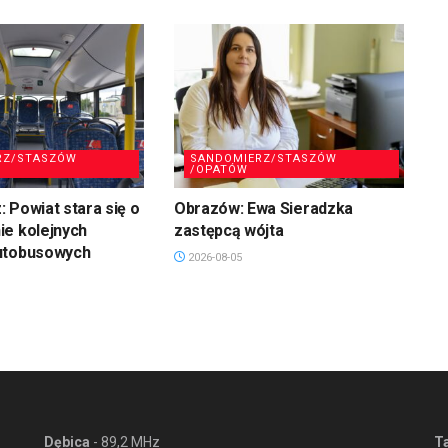
RZ/STASZÓW
SANDOMIERZ/STASZÓW
/OPATÓW
 Powiat stara się o
Obrazów: Ewa Sieradzka
ie kolejnych
zastępcą wójta
utobusowych
2026-08-05
Dębica
- 89,2 MHz
T