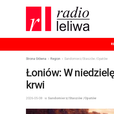
R
Strona Główna
Region
Sandomierz/Staszów /Opatów
Łoniów: W niedzielę
krwi
2026-05-08
w
Sandomierz/Staszów /Opatów