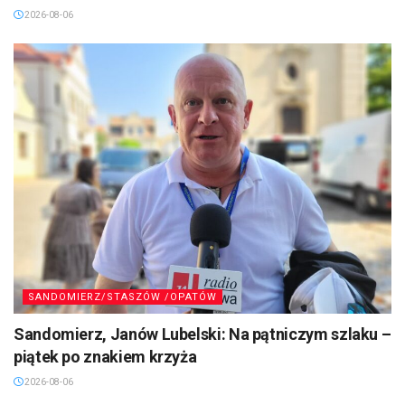
2026-08-06
SANDOMIERZ/STASZÓW /OPATÓW
Sandomierz, Janów Lubelski: Na pątniczym szlaku –
piątek po znakiem krzyża
2026-08-06