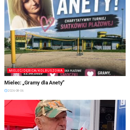
MIELEC/DĘBICA/KOLBUSZOWA
Mielec: „Gramy dla Anety”
2026-08-06