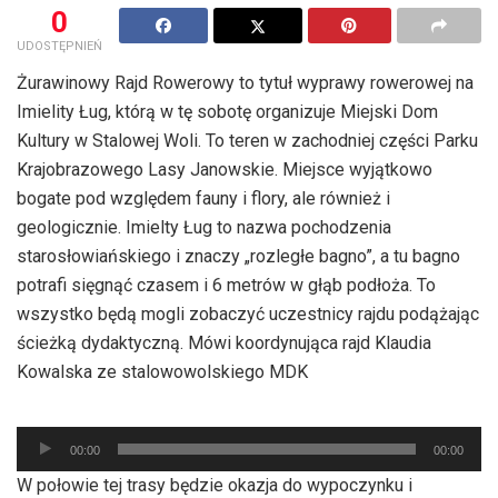
0
UDOSTĘPNIEŃ
Żurawinowy Rajd Rowerowy to tytuł wyprawy rowerowej na
Imielity Ług, którą w tę sobotę organizuje Miejski Dom
Kultury w Stalowej Woli. To teren w zachodniej części Parku
Krajobrazowego Lasy Janowskie. Miejsce wyjątkowo
bogate pod względem fauny i flory, ale również i
geologicznie. Imielty Ług to nazwa pochodzenia
starosłowiańskiego i znaczy „rozległe bagno”, a tu bagno
potrafi sięgnąć czasem i 6 metrów w głąb podłoża. To
wszystko będą mogli zobaczyć uczestnicy rajdu podążając
ścieżką dydaktyczną. Mówi koordynująca rajd Klaudia
Kowalska ze stalowowolskiego MDK
Odtwarzacz
00:00
00:00
plików
W połowie tej trasy będzie okazja do wypoczynku i
dźwiękowych