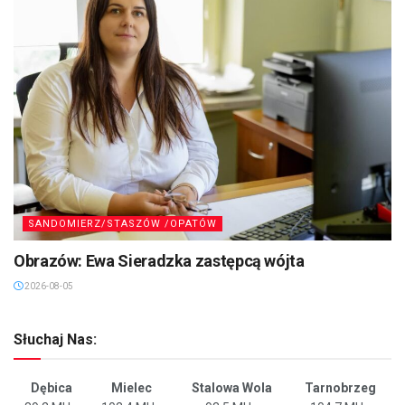
SANDOMIERZ/STASZÓW /OPATÓW
Obrazów: Ewa Sieradzka zastępcą wójta
2026-08-05
Słuchaj Nas:
Dębica
Mielec
Stalowa Wola
Tarnobrzeg