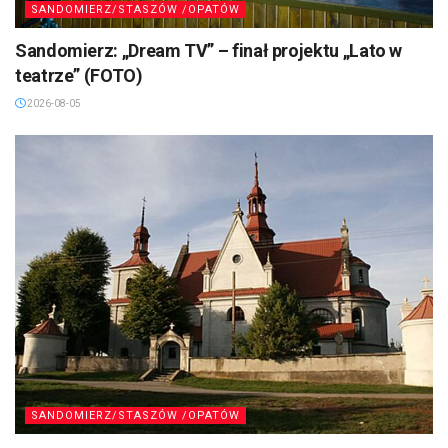
SANDOMIERZ/STASZÓW /OPATÓW
Sandomierz: „Dream TV” – finał projektu „Lato w
teatrze” (FOTO)
2026-08-05
SANDOMIERZ/STASZÓW /OPATÓW