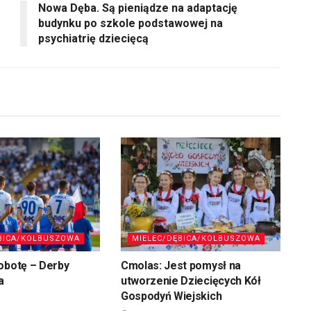
Nowa Dęba. Są pieniądze na adaptację
budynku po szkole podstawowej na
psychiatrię dziecięcą
BICA/KOLBUSZOWA
MIELEC/DĘBICA/KOLBUSZOWA
obotę – Derby
Cmolas: Jest pomysł na
a
utworzenie Dziecięcych Kół
Gospodyń Wiejskich