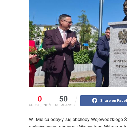
0
50
Share on Face
UDOSTĘPNIEŃ
OGLĄDANY
W Mielcu odbyły się obchody Wojewódzkiego Ś
poświęceniem popiersia Wincentego Witosa – trz