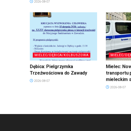
2026-08-07
MIELEC/DĘBICA/KOLBUSZOWA
MIELEC/DĘ
Dębica: Pielgrzymka
Mielec: No
Trzeźwościowa do Zawady
transportu 
mieleckim s
2026-08-07
2026-08-07