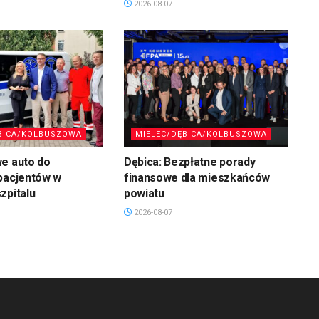
2026-08-07
BICA/KOLBUSZOWA
MIELEC/DĘBICA/KOLBUSZOWA
we auto do
Dębica: Bezpłatne porady
pacjentów w
finansowe dla mieszkańców
zpitalu
powiatu
2026-08-07