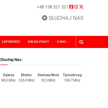
+48 158 321 321
SŁUCHAJ NAS
ZAPOWIEDZI
GIEŁDA PRACY
O NAS
Słuchaj Nas:
Dębica
Mielec
Stalowa Wola
Tarnobrzeg
89,2 MHz
102,4 MHz
93,5 MHz
104,7 MHz