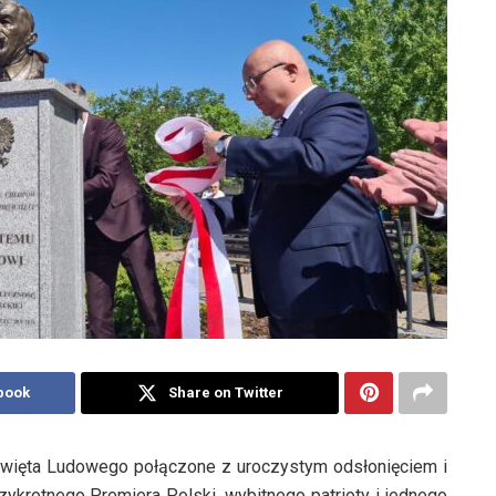
book
Share on Twitter
więta Ludowego połączone z uroczystym odsłonięciem i
ykrotnego Premiera Polski, wybitnego patrioty i jednego