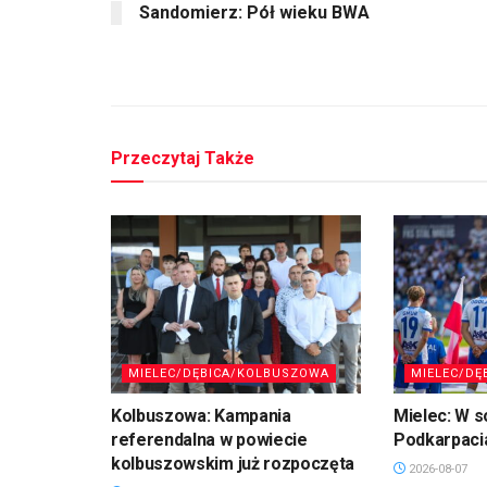
Sandomierz: Pół wieku BWA
Przeczytaj Także
MIELEC/DĘBICA/KOLBUSZOWA
MIELEC/DĘ
Kolbuszowa: Kampania
Mielec: W s
referendalna w powiecie
Podkarpaci
kolbuszowskim już rozpoczęta
2026-08-07