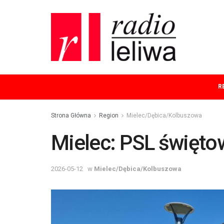
R
Strona Główna
Region
Mielec/Dębica/Kolbuszowa
Mielec: PSL święto
2026-05-12
w
Mielec/Dębica/Kolbuszowa