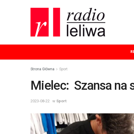
R
Strona Główna
Sport
Mielec: Szansa na s
2023-08-22
w
Sport