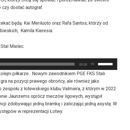
 czy dostać autograf.
zekać będą: Kai Meriluoto oraz Rafa Santos, którzy od
bieskich, Kamila Kieresia.
Stal Mielec.
Używaj
00:00
strzałek
 kolejni piłkarze. Nowym zawodnikiem PGE FKS Stali
do
gra na pozycji prawego obrońcy, ale również jako
góry
o zespołu z łotewskiego klubu Valmiera, z którym w 2022
oraz
onie Jaunzems oprócz meczów ligowych, wystąpił
do
ncji zdobywając jedną bramkę i zaliczając jedną asystę. W
dołu
ystępów w reprezentacji Łotwy.
aby
zwiększyć
lub