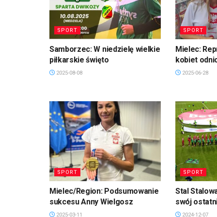
SPORT
SPORT
Samborzec: W niedzielę wielkie
Mielec: Rep
piłkarskie święto
kobiet odni
2025-08-08
2025-06-28
SPORT
SPORT
Mielec/Region: Podsumowanie
Stal Stalow
sukcesu Anny Wielgosz
swój ostatn
2025-03-11
2024-12-07