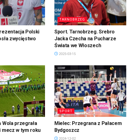
TARNOBRZEG
rezentacja Polski
Sport. Tarnobrzeg. Srebro
osła zwycięstwo
Jacka Czecha na Pucharze
Świata we Włoszech
2025-03-15
SPORT
a Wola przegrała
Mielec: Przegrana z Pałacem
i mecz w tym roku
Bydgoszcz
2024-12-02