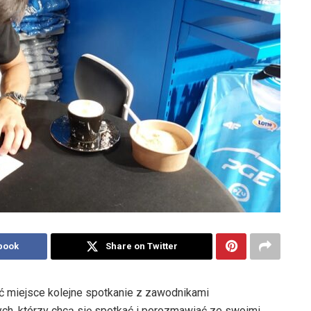
book
Share on Twitter
ć miejsce kolejne spotkanie z zawodnikami
tych, którzy chcą się spotkać i porozmawiać ze swoimi