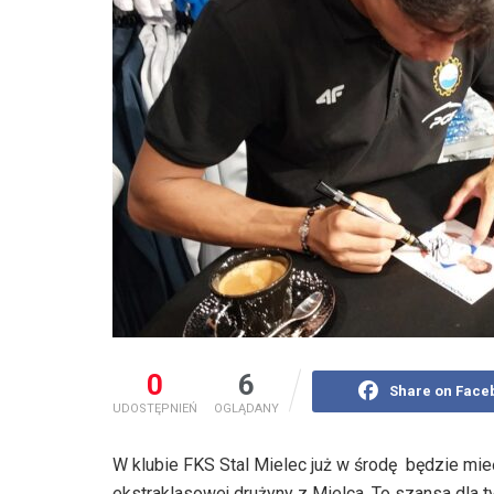
0
6
Share on Face
UDOSTĘPNIEŃ
OGLĄDANY
W klubie FKS Stal Mielec już w środę będzie mie
ekstraklasowej drużyny z Mielca. To szansa dla 