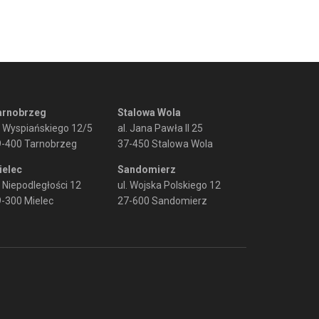
arnobrzeg
Stalowa Wola
. Wyspiańskiego 12/5
al. Jana Pawła II 25
9-400 Tarnobrzeg
37-450 Stalowa Wola
ielec
Sandomierz
. Niepodległości 12
ul. Wojska Polskiego 12
-300 Mielec
27-600 Sandomierz