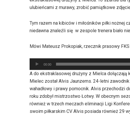
ulubieńcami z murawy, zrobić pamiątkowe zdjęcie
Tym razem na kibiców i miłośników piłki nożnej c
niedawna znaleźli się w zespole trenera biało nie
Mówi Mateusz Prokopiak, rzecznik prasowy FKS 
Odtwarzacz
00:00
plików
A do ekstraklasowej drużyny z Mielca dołączają
dźwiękowych
Mielec został Alvis Jaunzems. 24-letni zawodnik 
wahadłowy i prawy pomocnik. Alvis przechodzi d
roku zdobył mistrzostwo Łotwy. W obecnym sez
również w trzech meczach eliminacji Ligi Konfere
swoim piłkarskim CV Alvis posiada również 29 w