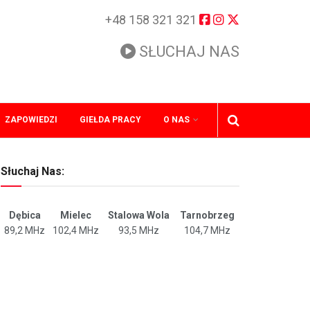
+48 158 321 321
SŁUCHAJ NAS
ZAPOWIEDZI
GIEŁDA PRACY
O NAS
Słuchaj Nas:
Dębica
Mielec
Stalowa Wola
Tarnobrzeg
89,2 MHz
102,4 MHz
93,5 MHz
104,7 MHz