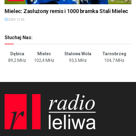
Mielec: Zasłużony remis i 1000 bramka Stali Mielec
2024-12-02
Słuchaj Nas:
Dębica
Mielec
Stalowa Wola
Tarnobrzeg
89,2 MHz
102,4 MHz
93,5 MHz
104,7 MHz