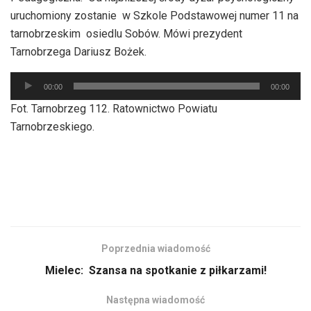
uruchomiony zostanie w Szkole Podstawowej numer 11 na
tarnobrzeskim osiedlu Sobów. Mówi prezydent
Tarnobrzega Dariusz Bożek.
Odtwarzacz
00:00
00:00
plików
Fot. Tarnobrzeg 112. Ratownictwo Powiatu
dźwiękowych
Tarnobrzeskiego.
Poprzednia wiadomość
Mielec: Szansa na spotkanie z piłkarzami!
Następna wiadomość