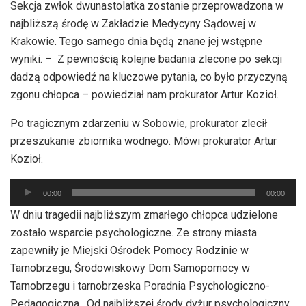
Sekcja zwłok dwunastolatka zostanie przeprowadzona w
dźwiękowych
najbliższą środę w Zakładzie Medycyny Sądowej w
Krakowie. Tego samego dnia będą znane jej wstępne
wyniki. – Z pewnością kolejne badania zlecone po sekcji
dadzą odpowiedź na kluczowe pytania, co było przyczyną
zgonu chłopca – powiedział nam prokurator Artur Kozioł.
Po tragicznym zdarzeniu w Sobowie, prokurator zlecił
przeszukanie zbiornika wodnego. Mówi prokurator Artur
Kozioł.
Odtwarzacz
00:00
00:00
plików
W dniu tragedii najbliższym zmarłego chłopca udzielone
dźwiękowych
zostało wsparcie psychologiczne. Ze strony miasta
zapewniły je Miejski Ośrodek Pomocy Rodzinie w
Tarnobrzegu, Środowiskowy Dom Samopomocy w
Tarnobrzegu i tarnobrzeska Poradnia Psychologiczno-
Pedagogiczna. Od najbliższej środy dyżur psychologiczny