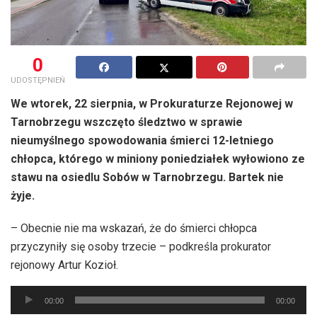
0
UDOSTĘPNIEŃ
We wtorek, 22 sierpnia, w Prokuraturze Rejonowej w
Tarnobrzegu wszczęto śledztwo w sprawie
nieumyślnego spowodowania śmierci 12-letniego
chłopca, którego w miniony poniedziałek wyłowiono ze
stawu na osiedlu Sobów w Tarnobrzegu. Bartek nie
żyje.
– Obecnie nie ma wskazań, że do śmierci chłopca
przyczyniły się osoby trzecie – podkreśla prokurator
rejonowy Artur Kozioł.
Odtwarzacz
00:00
00:00
plików