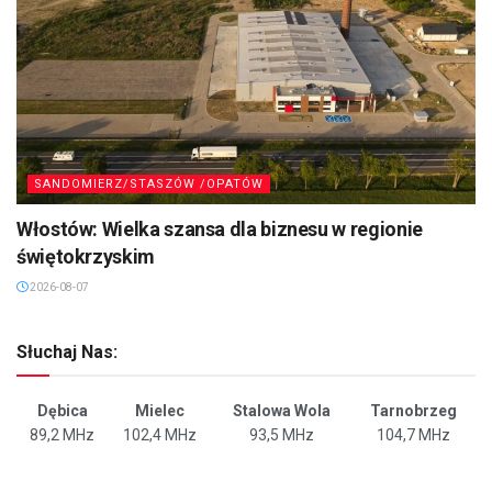
SANDOMIERZ/STASZÓW /OPATÓW
Włostów: Wielka szansa dla biznesu w regionie
świętokrzyskim
2026-08-07
Słuchaj Nas:
Dębica
Mielec
Stalowa Wola
Tarnobrzeg
89,2 MHz
102,4 MHz
93,5 MHz
104,7 MHz