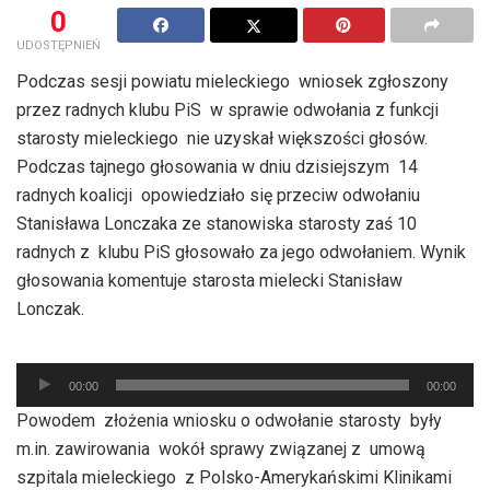
0
UDOSTĘPNIEŃ
Podczas sesji powiatu mieleckiego wniosek zgłoszony
przez radnych klubu PiS w sprawie odwołania z funkcji
starosty mieleckiego nie uzyskał większości głosów.
Podczas tajnego głosowania w dniu dzisiejszym 14
radnych koalicji opowiedziało się przeciw odwołaniu
Stanisława Lonczaka ze stanowiska starosty zaś 10
radnych z klubu PiS głosowało za jego odwołaniem. Wynik
głosowania komentuje starosta mielecki Stanisław
Lonczak.
Odtwarzacz
plików
00:00
00:00
dźwiękowych
Powodem złożenia wniosku o odwołanie starosty były
m.in. zawirowania wokół sprawy związanej z umową
szpitala mieleckiego z Polsko-Amerykańskimi Klinikami