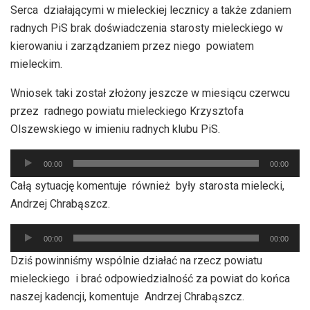
Serca działającymi w mieleckiej lecznicy a także zdaniem
radnych PiS brak doświadczenia starosty mieleckiego w
kierowaniu i zarządzaniem przez niego powiatem
mieleckim.
Wniosek taki został złożony jeszcze w miesiącu czerwcu
przez radnego powiatu mieleckiego Krzysztofa
Olszewskiego w imieniu radnych klubu PiS.
Odtwarzacz
00:00
00:00
plików
Całą sytuację komentuje również były starosta mielecki,
dźwiękowych
Andrzej Chrabąszcz.
Odtwarzacz
00:00
00:00
plików
Dziś powinniśmy wspólnie działać na rzecz powiatu
dźwiękowych
mieleckiego i brać odpowiedzialność za powiat do końca
naszej kadencji, komentuje Andrzej Chrabąszcz.