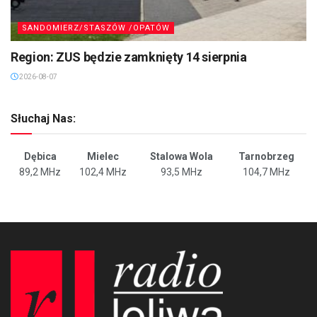
SANDOMIERZ/STASZÓW /OPATÓW
Region: ZUS będzie zamknięty 14 sierpnia
2026-08-07
Słuchaj Nas:
Dębica
Mielec
Stalowa Wola
Tarnobrzeg
89,2 MHz
102,4 MHz
93,5 MHz
104,7 MHz