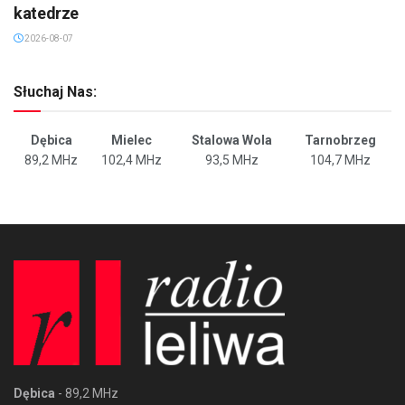
katedrze
2026-08-07
Słuchaj Nas:
Dębica
Mielec
Stalowa Wola
Tarnobrzeg
89,2 MHz
102,4 MHz
93,5 MHz
104,7 MHz
Dębica
- 89,2 MHz