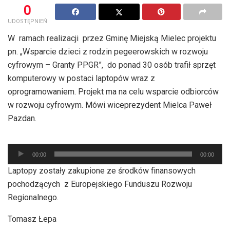
0
UDOSTĘPNIEŃ
W ramach realizacji przez Gminę Miejską Mielec projektu
pn. „Wsparcie dzieci z rodzin pegeerowskich w rozwoju
cyfrowym – Granty PPGR”, do ponad 30 osób trafił sprzęt
komputerowy w postaci laptopów wraz z
oprogramowaniem. Projekt ma na celu wsparcie odbiorców
w rozwoju cyfrowym. Mówi wiceprezydent Mielca Paweł
Pazdan.
Odtwarzacz
00:00
00:00
plików
Laptopy zostały zakupione ze środków finansowych
dźwiękowych
pochodzących z Europejskiego Funduszu Rozwoju
Regionalnego.
Tomasz Łepa