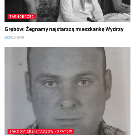
TARNOBRZEG
Grębów: Żegnamy najstarszą mieszkankę Wydrzy
2026-08-09
SANDOMIERZ/STASZÓW /OPATÓW