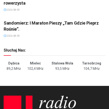
rowerzysta
2026-08-09
SANDOMIERZ/STASZÓW /OPATÓW
Sandomierz: I Maraton Pieszy „Tam Gdzie Pieprz
Rośnie”.
2026-08-09
Słuchaj Nas:
Dębica
Mielec
Stalowa Wola
Tarnobrzeg
89,2 MHz
102,4 MHz
93,5 MHz
104,7 MHz