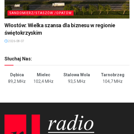
SANDOMIERZ/STASZÓW /OPATÓW
Włostów: Wielka szansa dla biznesu w regionie
świętokrzyskim
2026-08-07
Słuchaj Nas:
Dębica
Mielec
Stalowa Wola
Tarnobrzeg
89,2 MHz
102,4 MHz
93,5 MHz
104,7 MHz