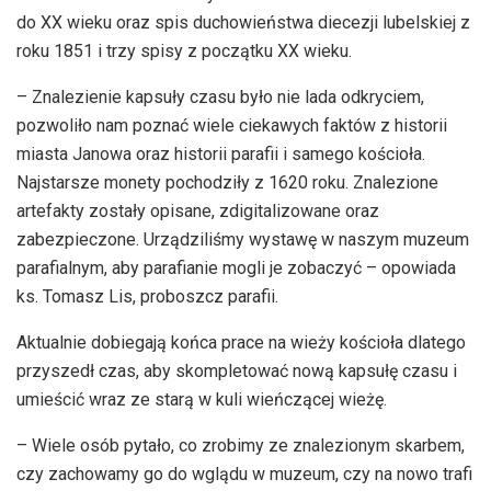
do XX wieku oraz spis duchowieństwa diecezji lubelskiej z
roku 1851 i trzy spisy z początku XX wieku.
– Znalezienie kapsuły czasu było nie lada odkryciem,
pozwoliło nam poznać wiele ciekawych faktów z historii
miasta Janowa oraz historii parafii i samego kościoła.
Najstarsze monety pochodziły z 1620 roku. Znalezione
artefakty zostały opisane, zdigitalizowane oraz
zabezpieczone. Urządziliśmy wystawę w naszym muzeum
parafialnym, aby parafianie mogli je zobaczyć – opowiada
ks. Tomasz Lis, proboszcz parafii.
Aktualnie dobiegają końca prace na wieży kościoła dlatego
przyszedł czas, aby skompletować nową kapsułę czasu i
umieścić wraz ze starą w kuli wieńczącej wieżę.
– Wiele osób pytało, co zrobimy ze znalezionym skarbem,
czy zachowamy go do wglądu w muzeum, czy na nowo trafi