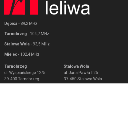
Dębica
- 89,2 MHz
Tarnobrzeg
- 104,7 MHz
Stalowa Wola
- 93,5 MHz
Mielec
- 102,4 MHz
Tarnobrzeg
Stalowa Wola
ul. Wyspiańskiego 12/5
al. Jana Pawła II 25
39-400 Tarnobrzeg
37-450 Stalowa Wola
Mielec
Sandomierz
al. Niepodległości 12
ul. Wojska Polskiego 12
39-300 Mielec
27-600 Sandomierz