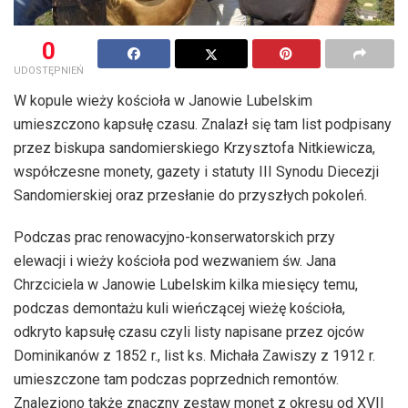
0
UDOSTĘPNIEŃ
W kopule wieży kościoła w Janowie Lubelskim
umieszczono kapsułę czasu. Znalazł się tam list podpisany
przez biskupa sandomierskiego Krzysztofa Nitkiewicza,
współczesne monety, gazety i statuty III Synodu Diecezji
Sandomierskiej oraz przesłanie do przyszłych pokoleń.
Podczas prac renowacyjno-konserwatorskich przy
elewacji i wieży kościoła pod wezwaniem św. Jana
Chrzciciela w Janowie Lubelskim kilka miesięcy temu,
podczas demontażu kuli wieńczącej wieżę kościoła,
odkryto kapsułę czasu czyli listy napisane przez ojców
Dominikanów z 1852 r., list ks. Michała Zawiszy z 1912 r.
umieszczone tam podczas poprzednich remontów.
Znaleziono także znaczny zestaw monet z okresu od XVII