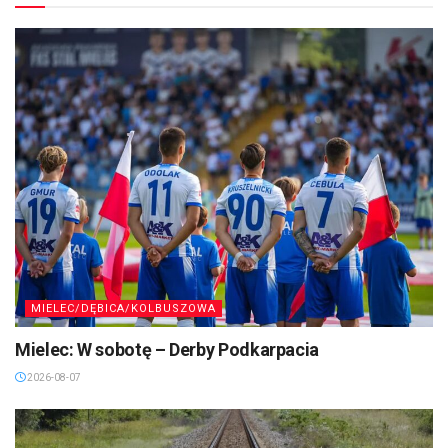
MIELEC/DĘBICA/KOLBUSZOWA
Mielec: W sobotę – Derby Podkarpacia
2026-08-07