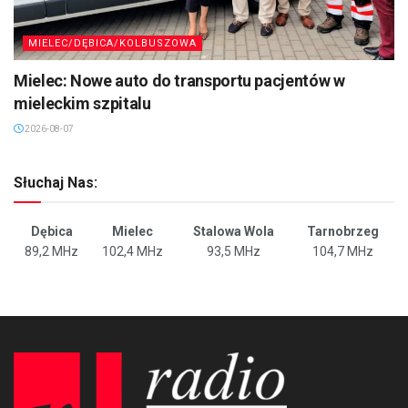
MIELEC/DĘBICA/KOLBUSZOWA
Mielec: Nowe auto do transportu pacjentów w
mieleckim szpitalu
2026-08-07
Słuchaj Nas:
Dębica
Mielec
Stalowa Wola
Tarnobrzeg
89,2 MHz
102,4 MHz
93,5 MHz
104,7 MHz