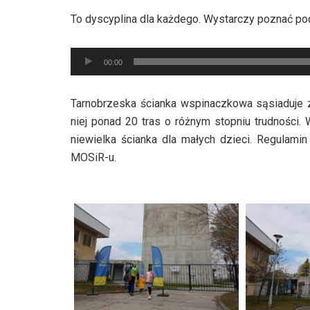
dźwiękowych
To dyscyplina dla każdego. Wystarczy poznać pod
Odtwarzacz
00:00
plików
dźwiękowych
Tarnobrzeska ścianka wspinaczkowa sąsiaduje 
niej ponad 20 tras o różnym stopniu trudności.
niewielka ścianka dla małych dzieci. Regulamin
MOSiR-u.