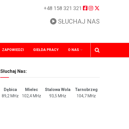
+48 158 321 321
SŁUCHAJ NAS
ZAPOWIEDZI
GIEŁDA PRACY
O NAS
Słuchaj Nas:
Dębica
Mielec
Stalowa Wola
Tarnobrzeg
89,2 MHz
102,4 MHz
93,5 MHz
104,7 MHz