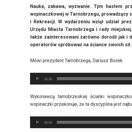
Nauka, zabawa, wyzwanie. Tym hasłem przy
wspinaczkowej w Tarnobrzegu, prowadzący s
i Rekreacji. W wydarzeniu wziął udział pre
Urzędu Miasta Tarnobrzega i rady miejskiej
także zainteresowani zarówno dorośli jak i d
operatorów spróbować na ściance swoich sił.
Mówi prezydent Tarnobrzega, Dariusz Bożek.
Odtwarzacz
00:00
plików
dźwiękowych
Wykonawcą tarnobrzeskiej ścianki wspinaczk
wspinaczki przekonuje, że ta dyscyplina jest naj
Odtwarzacz
00:00
plików