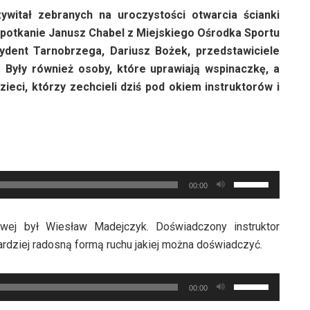
witał zebranych na uroczystości otwarcia ścianki
potkanie Janusz Chabel z Miejskiego Ośrodka Sportu
zydent Tarnobrzega, Dariusz Bożek, przedstawiciele
. Były również osoby, które uprawiają wspinaczkę, a
zieci, którzy zechcieli dziś pod okiem instruktorów i
Używaj
00:00
strzałek
do
owej był Wiesław Madejczyk. Doświadczony instruktor
góry
bardziej radosną formą ruchu jakiej można doświadczyć.
oraz
do
Używaj
dołu
00:00
strzałek
aby