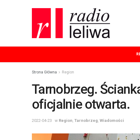
R
Strona Główna
Region
Tarnobrzeg. Ścian
oficjalnie otwarta.
2022-04-23
w
Region
,
Tarnobrzeg
,
Wiadomości