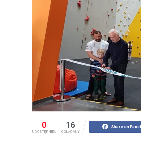
0
16
Share on Face
UDOSTĘPNIEŃ
OGLĄDANY