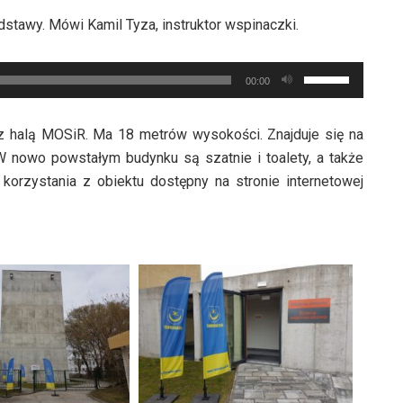
do
zwiększyć
stawy. Mówi Kamil Tyza, instruktor wspinaczki.
góry
lub
oraz
zmniejszyć
Używaj
do
00:00
głośność.
strzałek
dołu
do
aby
z halą MOSiR. Ma 18 metrów wysokości. Znajduje się na
góry
zwiększyć
 W nowo powstałym budynku są szatnie i toalety, a także
oraz
lub
 korzystania z obiektu dostępny na stronie internetowej
do
zmniejszyć
dołu
głośność.
aby
zwiększyć
lub
zmniejszyć
głośność.