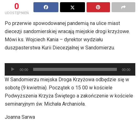
0
UDOSTĘPNIEŃ
Po przerwie spowodowanej pandemią na ulice miast
diecezji sandomierskiej wracają miejskie drogi krzyżowe.
Mówi ks. Wojciech Kania – dyrektor wydziału
duszpasterstwa Kurii Diecezjalnej w Sandomierzu.
Odtwarzacz
00:00
00:00
plików
W Sandomierzu miejska Droga Krzyżowa odbędzie się w
dźwiękowych
sobotę (9 kwietnia). Początek o 15 00 w kościele
Podwyższenia Krzyża Świętego a zakończenie w kościele
seminaryjnym św. Michała Archanioła.
Joanna Sarwa