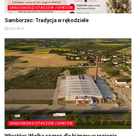
SANDOMIERZ/STASZÓW /OPATÓW
Samborzec: Tradycja w rękodziele
2026-08-07
SANDOMIERZ/STASZÓW /OPATÓW
Włostów: Wielka szansa dla biznesu w regionie