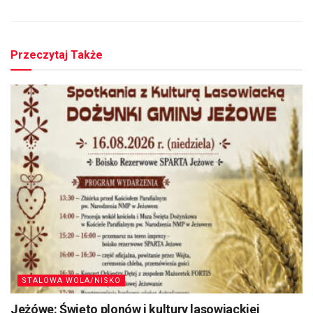
Przeczytaj Także
STALOWA WOLA/NISKO
Jeżówe: Święto plonów i kultury lasowiackiej