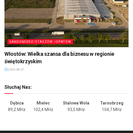
SANDOMIERZ/STASZÓW /OPATÓW
Włostów: Wielka szansa dla biznesu w regionie
świętokrzyskim
2026-08-07
Słuchaj Nas:
Dębica
Mielec
Stalowa Wola
Tarnobrzeg
89,2 MHz
102,4 MHz
93,5 MHz
104,7 MHz