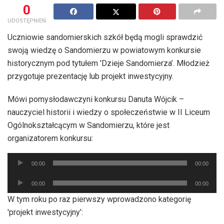
0
UDOSTĘPNIEŃ
Uczniowie sandomierskich szkół będą mogli sprawdzić
swoją wiedzę o Sandomierzu w powiatowym konkursie
historycznym pod tytułem 'Dzieje Sandomierza’. Młodzież
przygotuje prezentację lub projekt inwestycyjny.
Mówi pomysłodawczyni konkursu Danuta Wójcik –
nauczyciel historii i wiedzy o społeczeństwie w II Liceum
Ogólnokształcącym w Sandomierzu, które jest
organizatorem konkursu:
Odtwarzacz
00:00
00:00
plików
Odtwarzacz
dźwiękowych
00:00
00:00
plików
W tym roku po raz pierwszy wprowadzono kategorię
dźwiękowych
'projekt inwestycyjny’: