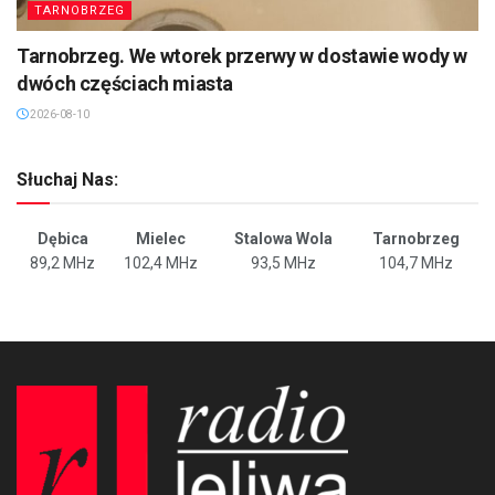
TARNOBRZEG
Tarnobrzeg. We wtorek przerwy w dostawie wody w
dwóch częściach miasta
2026-08-10
Słuchaj Nas:
Dębica
Mielec
Stalowa Wola
Tarnobrzeg
89,2 MHz
102,4 MHz
93,5 MHz
104,7 MHz