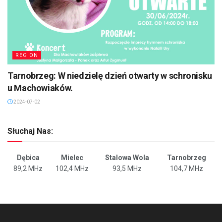
REGION
Tarnobrzeg: W niedzielę dzień otwarty w schronisku
u Machowiaków.
2024-07-02
Słuchaj Nas:
Dębica
Mielec
Stalowa Wola
Tarnobrzeg
89,2 MHz
102,4 MHz
93,5 MHz
104,7 MHz