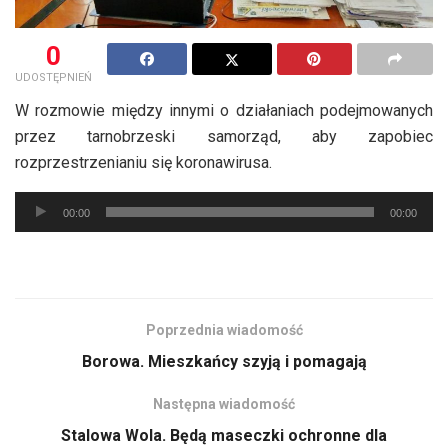
0
UDOSTĘPNIEŃ
W rozmowie między innymi o działaniach podejmowanych
przez tarnobrzeski samorząd, aby zapobiec
rozprzestrzenianiu się koronawirusa.
Odtwarzacz
00:00
00:00
plików
dźwiękowych
Poprzednia wiadomość
Borowa. Mieszkańcy szyją i pomagają
Następna wiadomość
Stalowa Wola. Będą maseczki ochronne dla