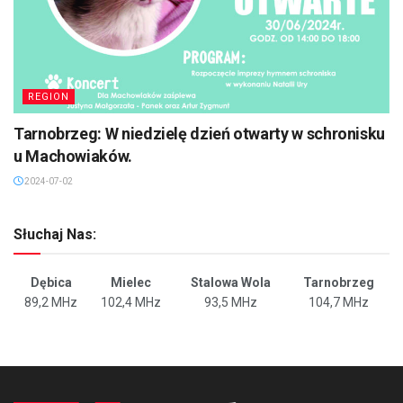
REGION
Tarnobrzeg: W niedzielę dzień otwarty w schronisku
u Machowiaków.
2024-07-02
Słuchaj Nas:
Dębica
Mielec
Stalowa Wola
Tarnobrzeg
89,2 MHz
102,4 MHz
93,5 MHz
104,7 MHz