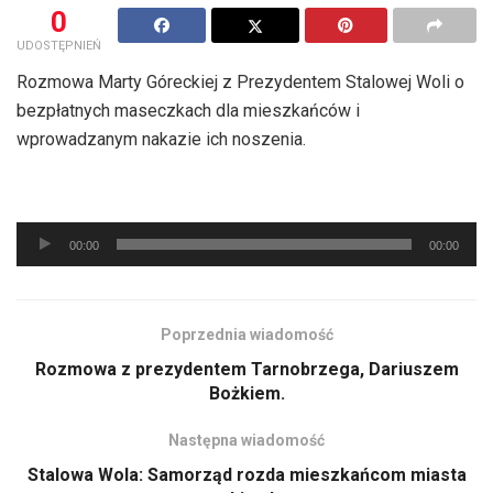
0
UDOSTĘPNIEŃ
Rozmowa Marty Góreckiej z Prezydentem Stalowej Woli o
bezpłatnych maseczkach dla mieszkańców i
wprowadzanym nakazie ich noszenia.
Odtwarzacz
00:00
00:00
plików
dźwiękowych
Poprzednia wiadomość
Rozmowa z prezydentem Tarnobrzega, Dariuszem
Bożkiem.
Następna wiadomość
Stalowa Wola: Samorząd rozda mieszkańcom miasta