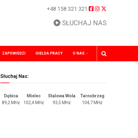
+48 158 321 321
SŁUCHAJ NAS
ZAPOWIEDZI
GIEŁDA PRACY
O NAS
Słuchaj Nas:
Dębica
Mielec
Stalowa Wola
Tarnobrzeg
89,2 MHz
102,4 MHz
93,5 MHz
104,7 MHz