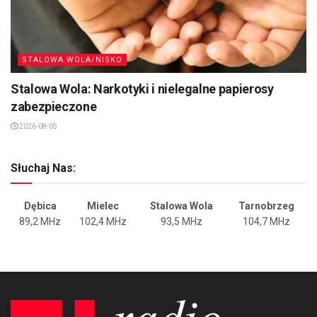
STALOWA WOLA/NISKO
Stalowa Wola: Narkotyki i nielegalne papierosy
zabezpieczone
2026-08-05
Słuchaj Nas:
Dębica
Mielec
Stalowa Wola
Tarnobrzeg
89,2 MHz
102,4 MHz
93,5 MHz
104,7 MHz